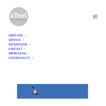
ÜBER UNS
SERVICE
referenzen_moewe
REFERENZEN
KONTAKT
Home
Referenzen
referenzen_moewe
IMPRESSUM
DATENSCHUTZ