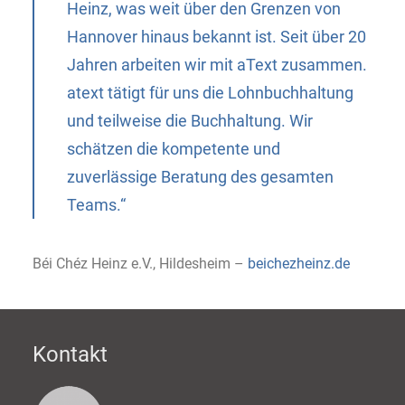
Heinz, was weit über den Grenzen von
Hannover hinaus bekannt ist. Seit über 20
Jahren arbeiten wir mit aText zusammen.
atext tätigt für uns die Lohnbuchhaltung
und teilweise die Buchhaltung. Wir
schätzen die kompetente und
zuverlässige Beratung des gesamten
Teams.“
Béi Chéz Heinz e.V., Hildesheim –
beichezheinz.de
Kontakt